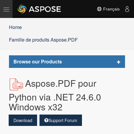
Basculer
Français
la
navigation
Home
Famille de produits Aspose.PDF
Toggle
Browse our Products
navigat
Aspose.PDF pour
Python via .NET 24.6.0
Windows x32
Download
Support Forum