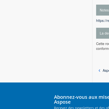
Notes
https://
La des
Cette ro
conforme
Asp
Abonnez-vous aux mises
Aspose
Recevez des newsletters et des o