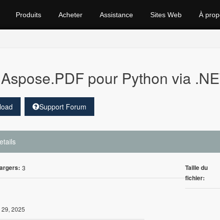
Produits
Acheter
Assistance
Sites Web
À prop
Aspose.PDF pour Python via .NE
load
Support Forum
etails
argers:
Taille du
3
fichier:
 29, 2025