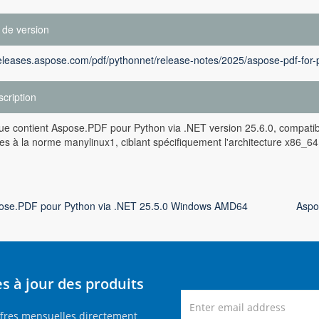
 de version
releases.aspose.com/pdf/pythonnet/release-notes/2025/aspose-pdf-for-
cription
ue contient Aspose.PDF pour Python via .NET version 25.6.0, compatib
s à la norme manylinux1, ciblant spécifiquement l'architecture x86_64
ose.PDF pour Python via .NET 25.5.0 Windows AMD64
Aspo
 à jour des produits
ffres mensuelles directement