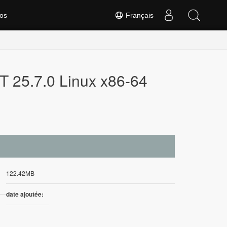
os
Français
T 25.7.0 Linux x86-64
122.42MB
date ajoutée: