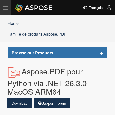
Basculer
Français
la
navigation
Home
Famille de produits Aspose.PDF
Toggle
Browse our Products
navigat
Aspose.PDF pour
Python via .NET 26.3.0
MacOS ARM64
Download
Support Forum