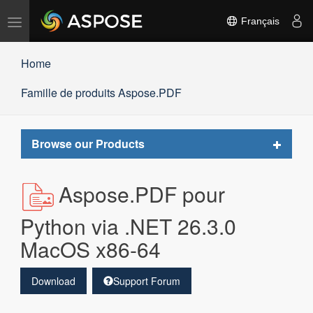
Basculer
Français
la
navigation
Home
Famille de produits Aspose.PDF
Toggle
Browse our Products
navigat
Aspose.PDF pour
Python via .NET 26.3.0
MacOS x86-64
Download
Support Forum