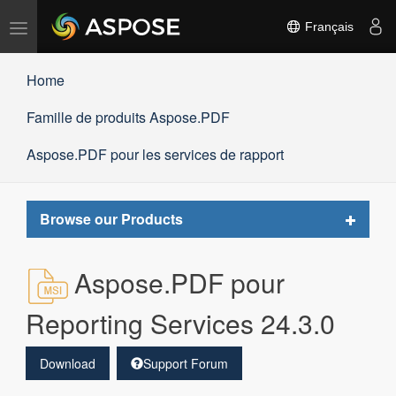
Basculer
Français
la
navigation
Home
Famille de produits Aspose.PDF
Aspose.PDF pour les services de rapport
Toggle
Browse our Products
navigat
Aspose.PDF pour
Reporting Services 24.3.0
Download
Support Forum