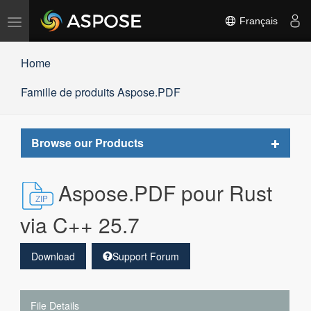
Basculer
Français
la
navigation
Home
Famille de produits Aspose.PDF
Toggle
Browse our Products
navigat
Aspose.PDF pour Rust
via C++ 25.7
Download
Support Forum
File Details