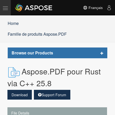
Basculer
Français
la
navigation
Home
Famille de produits Aspose.PDF
Toggle
Browse our Products
navigat
Aspose.PDF pour Rust
via C++ 25.8
Download
Support Forum
File Details