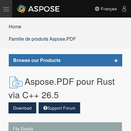
Basculer
Français
la
navigation
Home
Famille de produits Aspose.PDF
Toggle
Browse our Products
navigat
Aspose.PDF pour Rust
via C++ 26.5
Download
Support Forum
File Details