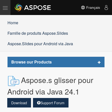
Basculer
Français
la
navigation
Home
Famille de produits Aspose.Slides
Aspose.Slides pour Android via Java
Toggle
Browse our Products
navigat
Aspose.s glisser pour
Android via Java 24.1
Download
Support Forum