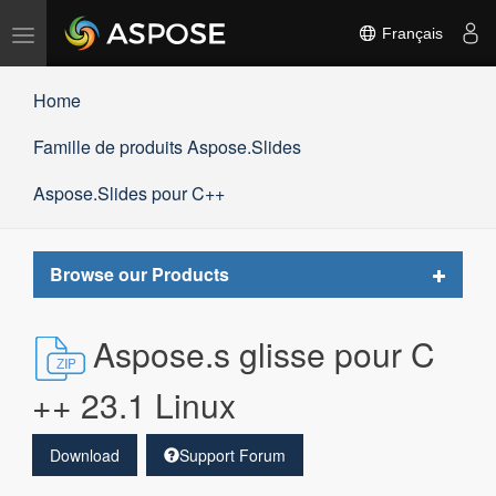
Basculer
Français
la
navigation
Home
Famille de produits Aspose.Slides
Aspose.Slides pour C++
Toggle
Browse our Products
navigat
Aspose.s glisse pour C
++ 23.1 Linux
Download
Support Forum