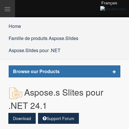
Français
Basculer
la
navigation
Home
Famille de produits Aspose.Slides
Aspose.Slides pour .NET
Toggle
Browse our Products
navigat
Aspose.s Slites pour
.NET 24.1
Download
Support Forum