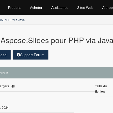
Produits
Acheter
Assistance
Sites Web
À prop
pour PHP via Java
Aspose.Slides pour PHP via Java
load
Support Forum
etails
argers:
Taille du
48
fichier:
8, 2024