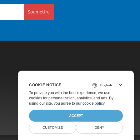
Soumettre
COOKIE NOTICE
Tarification
To provide you with the best experience, we use
cookies for personalization, analytics, and ads. By
Support Payant
using our site, you agree to
our cookie policy
.
À Propos
ACCEPT
CUSTOMIZE
DENY