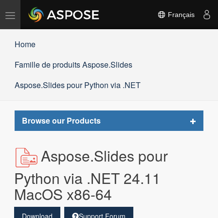
Basculer
Français
la
navigation
Home
Famille de produits Aspose.Slides
Aspose.Slides pour Python via .NET
Toggle
Browse our Products
navigat
Aspose.Slides pour
Python via .NET 24.11
MacOS x86-64
Download
Support Forum