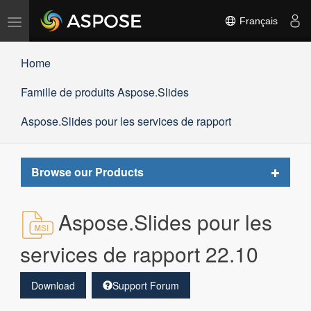
Basculer
Français
la
navigation
Home
Famille de produits Aspose.Slides
Aspose.Slides pour les services de rapport
Toggle
Browse our Products
navigat
Aspose.Slides pour les
services de rapport 22.10
Download
Support Forum