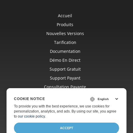
Accueil
Produits
Nouvelles Versions
Tarification
Documentation
Démo En Direct
Support Gratuit
Support Payant
Consultation Payante
Blog
COOKIE NOTICE
Sites Web
To provide you with the best experience, we use cookies for
personalization, analytics, and ads. By using our site, you agree
À Propos
to
our cookie policy
.
ACCEPT