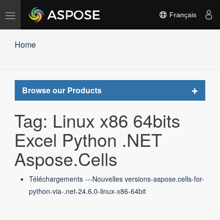
Basculer
Français
la
navigation
Home
Toggle
Browse our Products
navigat
Tag: Linux x86 64bits
Excel Python .NET
Aspose.Cells
Téléchargements ---Nouvelles versions-aspose.cells-for-
python-via-.net-24.6.0-linux-x86-64bit