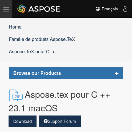
Basculer
Français
la
navigation
Home
Famille de produits Aspose.TeX
Aspose.TeX pour C++
Toggle
Browse our Products
navigat
Aspose.tex pour C ++
23.1 macOS
Download
Support Forum