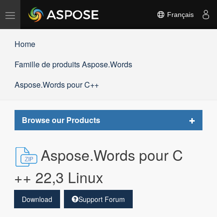
Basculer
Français
la
navigation
Home
Famille de produits Aspose.Words
Aspose.Words pour C++
Toggle
Browse our Products
navigat
Aspose.Words pour C
++ 22,3 Linux
Download
Support Forum