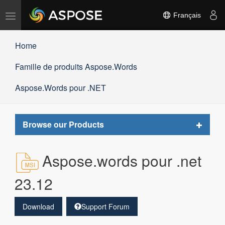
Basculer
Français
la
navigation
Home
Famille de produits Aspose.Words
Aspose.Words pour .NET
Toggle
Browse our Products
navigat
Aspose.words pour .net
23.12
Download
Support Forum