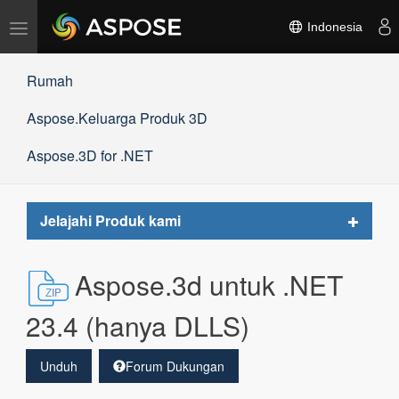
Alihkan
Indonesia
navigasi
Rumah
Aspose.Keluarga Produk 3D
Aspose.3D for .NET
Toggle
Jelajahi Produk kami
navigat
Aspose.3d untuk .NET
23.4 (hanya DLLS)
Unduh
Forum Dukungan