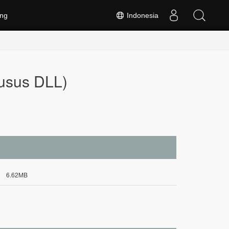
ng
Indonesia
usus DLL)
6.62MB