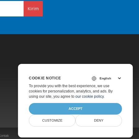
Kirim
COOKIE NOTICE
Harga
To provide you with the best experience, we use
cookies for personalization, analytics, and ads. By
Dukungan Berbayar
using our site, you agree to
our cookie policy
.
Tentang
ACCEPT
CUSTOMIZE
DENY
Kontak