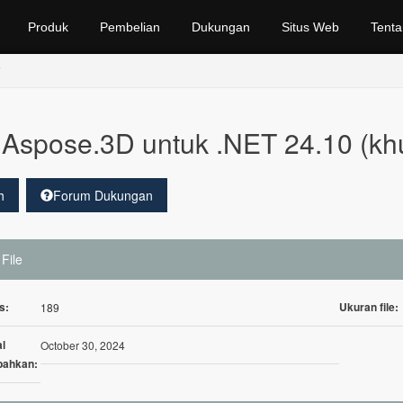
Produk
Pembelian
Dukungan
Situs Web
Tenta
Aspose.3D untuk .NET 24.10 (kh
h
Forum Dukungan
 File
s:
Ukuran file:
189
l
October 30, 2024
bahkan: