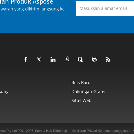
an Produk Aspose
waran yang dikirim langsung ke
Rilis Baru
sung
Dukungan Gratis
Situs Web
ose Pty Ltd 2001-2026.
Semua Hak Dilindungi.
Kebijakan Privasi
Ketentuan penggunaan