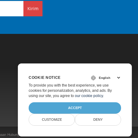
Kirim
COOKIE NOTICE
Harga
To provide you with the best experience, we use
cookies for personalization, analytics, and ads. By
Konsultasi Gratis
using our site, you agree to
our cookie policy
.
Tentang
ACCEPT
CUSTOMIZE
DENY
naan
Hubungi