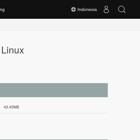
ng
Indonesia
 Linux
43.45MB