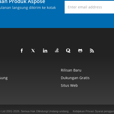
an Produk Aspose
lanan langsung dikirim ke kotak
Rilisan Baru
sung
Dukungan Gratis
Situs Web
y Ltd 2001-2026. Semua Hak Dilindungi Undang-undang.
Kebijakan Privasi
Syarat penggu