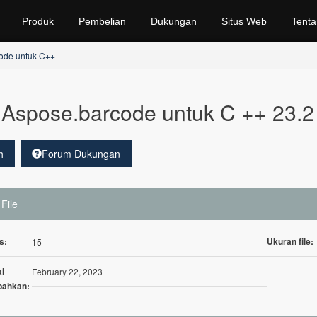
Produk
Pembelian
Dukungan
Situs Web
Tenta
ode untuk C++
Aspose.barcode untuk C ++ 23.2
h
Forum Dukungan
 File
s:
Ukuran file:
15
l
February 22, 2023
bahkan: