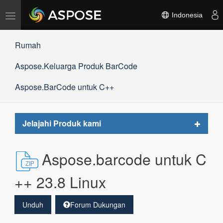
Alihkan
Indonesia
navigasi
Rumah
Aspose.Keluarga Produk BarCode
Aspose.BarCode untuk C++
Toggle
Jelajahi Produk kami
navigat
Aspose.barcode untuk C
++ 23.8 Linux
Unduh
Forum Dukungan