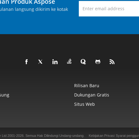
an Produk Aspose
lanan langsung dikirim ke kotak
Rilisan Baru
sung
Dukungan Gratis
Situs Web
y Ltd 2001-2026. Semua Hak Dilindungi Undang-undang.
Kebijakan Privasi
Syarat penggu