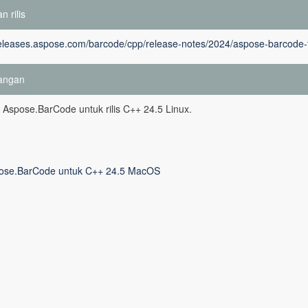
n rilis
releases.aspose.com/barcode/cpp/release-notes/2024/aspose-barcode-f
angan
si Aspose.BarCode untuk rilis C++ 24.5 Linux.
ose.BarCode untuk C++ 24.5 MacOS