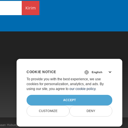
Kirim
COOKIE NOTICE
Harga
To provide you with the best experience, we use
cookies for personalization, analytics, and ads. By
Konsultasi Gratis
using our site, you agree to
our cookie policy
.
Tentang
ACCEPT
CUSTOMIZE
DENY
naan
Hubungi