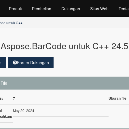
Produk
Pembelian
Dukungan
Situs Web
Tenta
ode untuk C++
Aspose.BarCode untuk C++ 24.5
h
Forum Dukungan
 File
s:
Ukuran file:
7
l
May 20, 2024
bahkan: