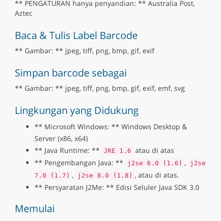
** PENGATURAN hanya penyandian: ** Australia Post,
Aztec
Baca & Tulis Label Barcode
** Gambar: ** jpeg, tiff, png, bmp, gif, exif
Simpan barcode sebagai
** Gambar: ** jpeg, tiff, png, bmp, gif, exif, emf, svg
Lingkungan yang Didukung
** Microsoft Windows: ** Windows Desktop &
Server (x86, x64)
** Java Runtime: **
atau di atas
JRE 1.6
** Pengembangan Java: **
,
j2se 6.0 (1.6)
j2se
,
, atau di atas.
7.0 (1.7)
j2se 8.0 (1.8)
** Persyaratan J2Me: ** Edisi Seluler Java SDK 3.0
Memulai