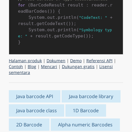
 (BarCodeResult result : reader.r
for
eadBarCodes()) {

    System.out.println(
 + 
"CodeText: "
result.getCodeText());

    System.out.println(
"Symbology typ
 + result.getCodeType());

e: "
Halaman produk
|
Dokumen
|
Demo
|
Referensi API
|
Contoh
|
Blog
|
Mencari
|
Dukungan gratis
|
Lisensi
sementara
Java barcode API
Java barcode library
Java barcode class
1D Barcode
2D Barcode
Alpha numeric Barcodes