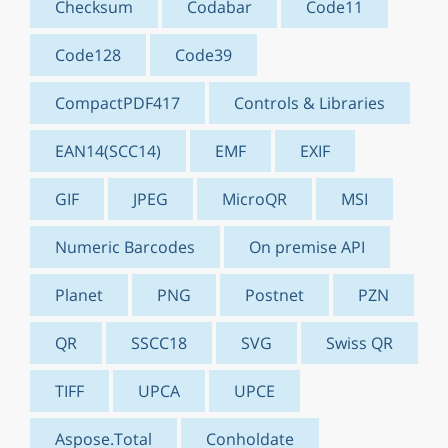
Checksum
Codabar
Code11
Code128
Code39
CompactPDF417
Controls & Libraries
EAN14(SCC14)
EMF
EXIF
GIF
JPEG
MicroQR
MSI
Numeric Barcodes
On premise API
Planet
PNG
Postnet
PZN
QR
SSCC18
SVG
Swiss QR
TIFF
UPCA
UPCE
Aspose.Total
Conholdate