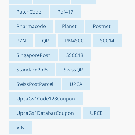
PatchCode
Pdf417
Pharmacode
Planet
Postnet
PZN
QR
RM4SCC
SCC14
SingaporePost
SSCC18
Standard2of5
SwissQR
SwissPostParcel
UPCA
UpcaGs1Code128Coupon
UpcaGs1DatabarCoupon
UPCE
VIN