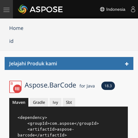
Alihkan
Indonesia
navigasi
Home
id
Toggl
Jelajahi Produk kami
navig
Aspose.BarCode
for Java
18.3
Maven
Gradle
Ivy
Sbt
<
dependency
>
<
groupId
>
com.aspose
</
groupId
>
<
artifactId
>
aspose-
barcode
</
artifactId
>