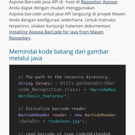
Aspose.Barcode Java API di -host di
Repositori Aspose
.
Anda dapat dengan mudah menggunakan
Aspose.barcode untuk Java API langsung di proyek Maven
Anda dengan konfigurasi sederhana. Untuk instruksi
terperinci, silakan kunjungi halaman dokumentasi
Installing Aspose.BarCode for Java from Maven
Repository
.
Memindai kode batang dari gambar
melalui java
// The path to the resource directory.
 Utils.getDataDir(Bar
String
dataDir
=
code_Recognition.class) + 
"BarcodeRea
;

der/basic_features/"
// Initialize barcode reader
BarCodeReader
reader
=
new
BarCodeReader
(dataDir + 
);

"CodeText.jpg"
// read barcode of type Code39Extended