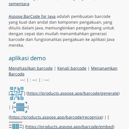
sementara
Aspose.BarCode for Java
adalah pembuatan barcode
yang kuat dan andal dan komponen pengakuan, yang
ditulis dalam Java, memungkinkan pengembang untuk
dengan cepat dan mudah menambahkan generasi
barcode dan fungsionalitas pengakuan ke aplikasi Java
mereka.
aplikasi demo
Menghasilkan barcode
|
Kenali barcode
|
Menanamkan
Barcode
—: | : —: | : —:
[
] (
https://products.aspose.app/barcode/generate
)
| [
]
(
https://products.aspose.app/barcode/recognize
) | [
] (
https://products.aspose.app/barcode/embed
)