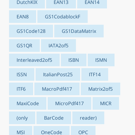
DutchKIX
EAN13
EAN14
EAN8
GS1CodablockF
GS1Code128
GS1DataMatrix
GS1QR
IATA2of5
Interleaved2of5
ISBN
ISMN
ISSN
ItalianPost25
ITF14
ITF6
MacroPdf417
Matrix2of5
MaxiCode
MicroPdf417
MICR
(only
BarCode
reader)
MSI
OneCode
OPC