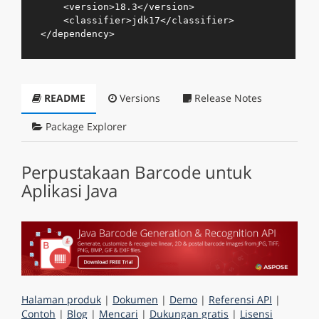
<
version
>
18.3
</
version
>
<
classifier
>
jdk17
</
classifier
>
</
dependency
>
README
Versions
Release Notes
Package Explorer
Perpustakaan Barcode untuk
Aplikasi Java
Halaman produk
|
Dokumen
|
Demo
|
Referensi API
|
Contoh
|
Blog
|
Mencari
|
Dukungan gratis
|
Lisensi