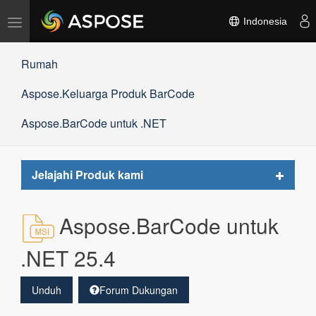
Alihkan
Indonesia
navigasi
Rumah
Aspose.Keluarga Produk BarCode
Aspose.BarCode untuk .NET
Toggle
Jelajahi Produk kami
navigat
Aspose.BarCode untuk
.NET 25.4
Unduh
Forum Dukungan