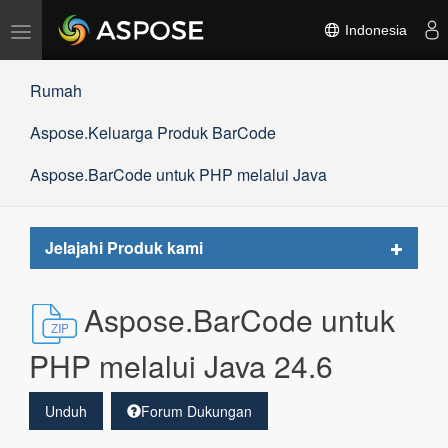
Alihkan
Indonesia
navigasi
Rumah
Aspose.Keluarga Produk BarCode
Aspose.BarCode untuk PHP melalui Java
Toggle
Jelajahi Produk kami
navigat
Aspose.BarCode untuk
PHP melalui Java 24.6
Unduh
Forum Dukungan