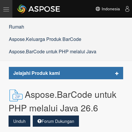
Alihkan
Indonesia
navigasi
Rumah
Aspose.Keluarga Produk BarCode
Aspose.BarCode untuk PHP melalui Java
Toggle
Jelajahi Produk kami
navigat
Aspose.BarCode untuk
PHP melalui Java 26.6
Unduh
Forum Dukungan