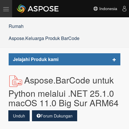
Alihkan
Indonesia
navigasi
Rumah
Aspose.Keluarga Produk BarCode
Toggle
Jelajahi Produk kami
navigat
Aspose.BarCode untuk
Python melalui .NET 25.1.0
macOS 11.0 Big Sur ARM64
Unduh
Forum Dukungan