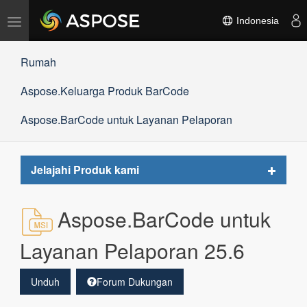
Alihkan
Indonesia
navigasi
Rumah
Aspose.Keluarga Produk BarCode
Aspose.BarCode untuk Layanan Pelaporan
Toggle
Jelajahi Produk kami
navigat
Aspose.BarCode untuk
Layanan Pelaporan 25.6
Unduh
Forum Dukungan