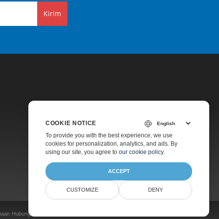
Kirim
COOKIE NOTICE
Harga
To provide you with the best experience, we use
cookies for personalization, analytics, and ads. By
Konsultasi Gratis
using our site, you agree to
our cookie policy
.
Tentang
ACCEPT
CUSTOMIZE
DENY
naan
Hubungi