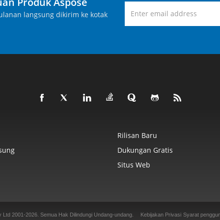
an Produk Aspose
lanan langsung dikirim ke kotak
Rilisan Baru
sung
Dukungan Gratis
Situs Web
y Ltd 2001-2026. Semua Hak Dilindungi Undang-undang.
Kebijakan Privasi
Syarat penggu