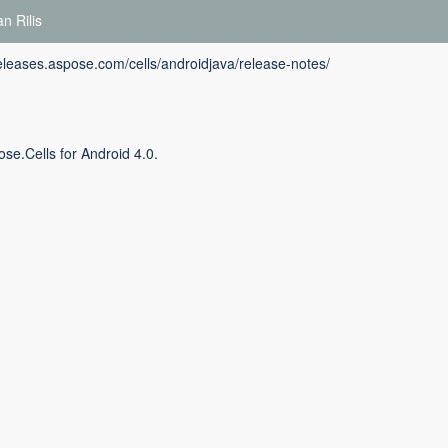
n Rilis
releases.aspose.com/cells/androidjava/release-notes/
se.Cells for Android 4.0.