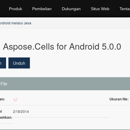
Produk
Pembelian
Dukungan
Situs Web
Tenta
ndroid melalui Java
Aspose.Cells for Android 5.0.0
h
Unduh
 File
an:
Ukuran file:
314
l
2/18/2014
bahkan: