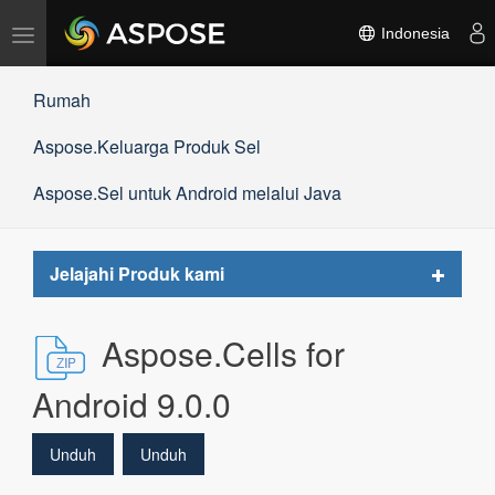
Alihkan
Indonesia
navigasi
Rumah
Aspose.Keluarga Produk Sel
Aspose.Sel untuk Android melalui Java
Toggle
Jelajahi Produk kami
navigat
Aspose.Cells for
Android 9.0.0
Unduh
Unduh