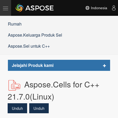
Alihkan
Indonesia
navigasi
Rumah
Aspose.Keluarga Produk Sel
Aspose.Sel untuk C++
Toggle
Jelajahi Produk kami
navigat
Aspose.Cells for C++
21.7.0(Linux)
Unduh
Unduh