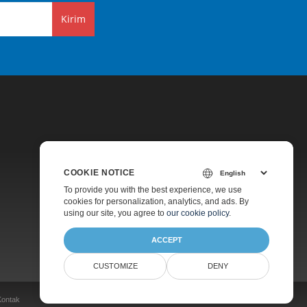
Kirim
COOKIE NOTICE
Harga
To provide you with the best experience, we use
cookies for personalization, analytics, and ads. By
Dukungan Berbayar
using our site, you agree to
our cookie policy
.
Tentang
ACCEPT
CUSTOMIZE
DENY
Kontak