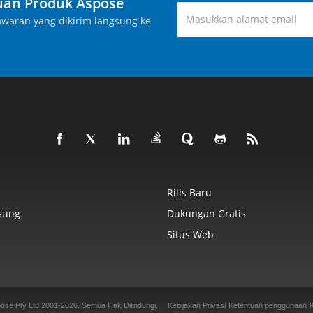
an Produk Aspose
waran yang dikirim langsung ke
Rilis Baru
sung
Dukungan Gratis
Situs Web
ose Pty Ltd 2001-2026.
Semua Hak Dilindungi.
Kebijakan Privasi
Ketentuan penggunaan