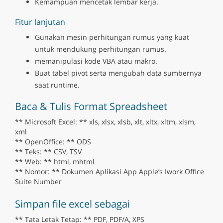
Kemampuan mencetak lembar kerja.
Fitur lanjutan
Gunakan mesin perhitungan rumus yang kuat
untuk mendukung perhitungan rumus.
memanipulasi kode VBA atau makro.
Buat tabel pivot serta mengubah data sumbernya
saat runtime.
Baca & Tulis Format Spreadsheet
** Microsoft Excel: ** xls, xlsx, xlsb, xlt, xltx, xltm, xlsm,
xml
** OpenOffice: ** ODS
** Teks: ** CSV, TSV
** Web: ** html, mhtml
** Nomor: ** Dokumen Aplikasi App Apple’s Iwork Office
Suite Number
Simpan file excel sebagai
** Tata Letak Tetap: ** PDF, PDF/A, XPS