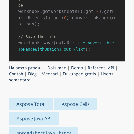
ge
workbook.getWorksheets().get(
).getL
0
istObjects().get(
).convertToRange(o
0
ptions);

// Save the file
workbook.save(dataDir + 
"ConvertTable
ToRangeWithOptions_out.xlsx"
Halaman produk
|
Dokumen
|
Demo
|
Referensi API
|
Contoh
|
Blog
|
Mencari
|
Dukungan gratis
|
Lisensi
sementara
Aspose Total
Aspose Cells
Aspose Java API
spreadsheet java library