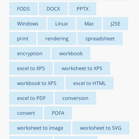
FODS
DOCX
PPTX
Windows
Linux
Mac
J2SE
print
rendering
spreadsheet
encryption
workbook
excel to XPS
worksheet to XPS
workbook to XPS
excel to HTML
excel to PDF
conversion
convert
PDFA
worksheet to image
worksheet to SVG