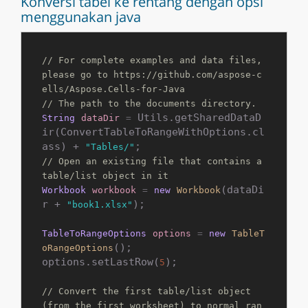
Konversi tabel ke rentang dengan opsi
menggunakan java
// For complete examples and data files, 
please go to https://github.com/aspose-c
ells/Aspose.Cells-for-Java
// The path to the documents directory.
 Utils.getSharedDataD
String
dataDir
=
ir(ConvertTableToRangeWithOptions.cl
ass) + 
"Tables/"
// Open an existing file that contains a 
table/list object in it
(dataDi
Workbook
workbook
=
new
Workbook
r + 
);

"book1.xlsx"
TableToRangeOptions
options
=
new
TableT
();

oRangeOptions
options.setLastRow(
);

5
// Convert the first table/list object 
(from the first worksheet) to normal ran