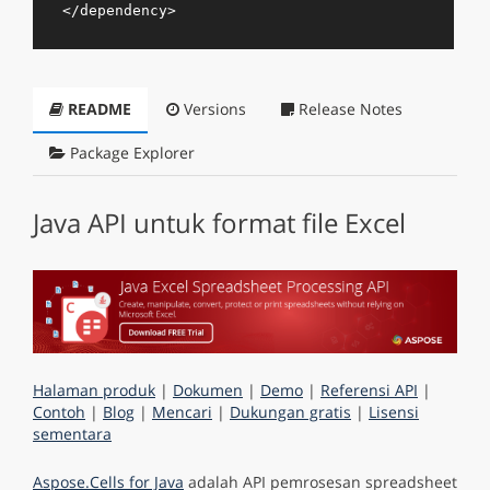
</
dependency
>
README
Versions
Release Notes
Package Explorer
Java API untuk format file Excel
Halaman produk
|
Dokumen
|
Demo
|
Referensi API
|
Contoh
|
Blog
|
Mencari
|
Dukungan gratis
|
Lisensi
sementara
Aspose.Cells for Java
adalah API pemrosesan spreadsheet