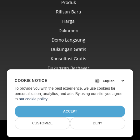
Produk
Rilisan Baru
Harga
Dokumen
Demo Langsung
Dukungan Gratis
Konsultasi Gratis
Dukungan Berbayar
Blog
COOKIE NOTICE
Situs Web
To provide you with the best experience, we use cookies for
personalization, analytics, and ads. By using our site, you agree
Tentang
to
our cookie policy
.
ACCEPT
CUSTOMIZE
DENY
© Aspose Pty Ltd 2001-2026. Semua Hak Dilindungi Undang-undang.
Kebijakan Privasi
Syarat penggunaan
Hubungi