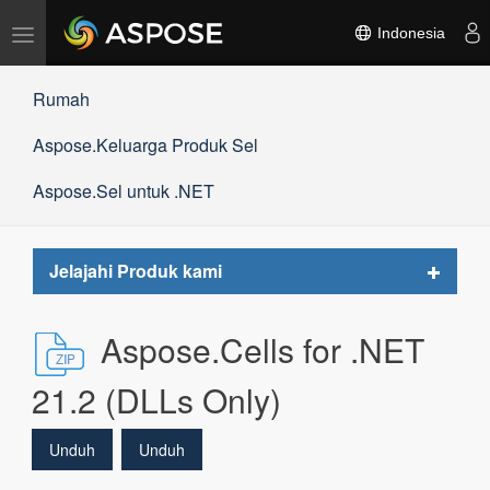
Alihkan
Indonesia
navigasi
Rumah
Aspose.Keluarga Produk Sel
Aspose.Sel untuk .NET
Toggle
Jelajahi Produk kami
navigat
Aspose.Cells for .NET
21.2 (DLLs Only)
Unduh
Unduh