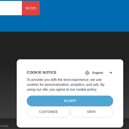
Kirim
COOKIE NOTICE
Harga
To provide you with the best experience, we use
cookies for personalization, analytics, and ads. By
Dukungan Berbayar
using our site, you agree to
our cookie policy
.
Tentang
ACCEPT
CUSTOMIZE
DENY
Kontak