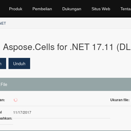
Produk
Pembelian
Dukungan
Situs Web
Tenta
.NET
Aspose.Cells for .NET 17.11 (DL
h
Unduh
 File
an:
Ukuran file:
234
l
11/17/2017
bahkan: