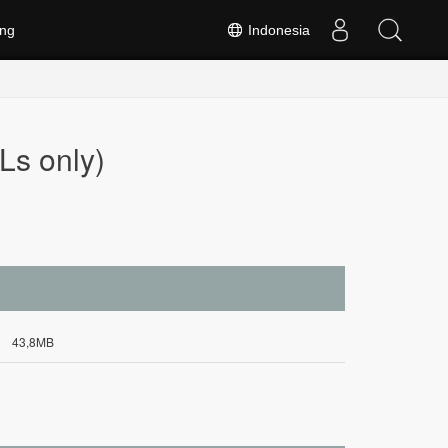
ng
Indonesia
Ls only)
43,8MB