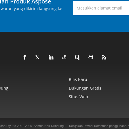
an Produk Aspose
waran yang dikirim langsung ke
Rilis Baru
sung
Dukungan Gratis
Situs Web
ose Pty Ltd 2001-2026.
Semua Hak Dilindungi.
Kebijakan Privasi
Ketentuan penggunaan