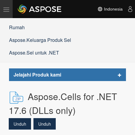
Alihkan
Indonesia
navigasi
Rumah
Aspose.Keluarga Produk Sel
Aspose.Sel untuk .NET
Toggle
Jelajahi Produk kami
navigat
Aspose.Cells for .NET
17.6 (DLLs only)
Unduh
Unduh