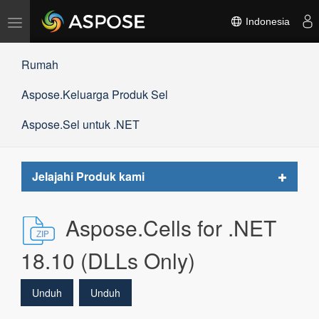
Alihkan
Indonesia
navigasi
Rumah
Aspose.Keluarga Produk Sel
Aspose.Sel untuk .NET
Toggle
Jelajahi Produk kami
navigat
Aspose.Cells for .NET
18.10 (DLLs Only)
Unduh
Unduh