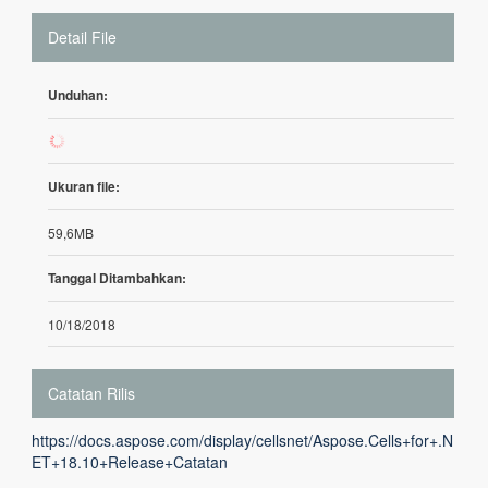
Detail File
Unduhan:
224
Ukuran file:
59,6MB
Tanggal Ditambahkan:
10/18/2018
Catatan Rilis
https://docs.aspose.com/display/cellsnet/Aspose.Cells+for+.N
ET+18.10+Release+Catatan