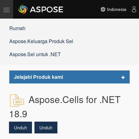
Alihkan
Indonesia
navigasi
Rumah
Aspose.Keluarga Produk Sel
Aspose.Sel untuk .NET
Toggle
Jelajahi Produk kami
navigat
Aspose.Cells for .NET
18.9
Unduh
Unduh