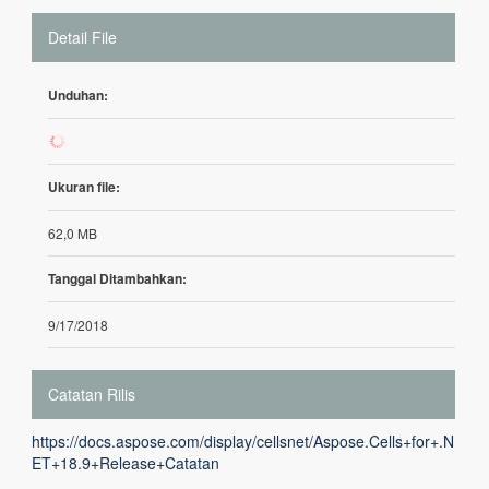
Detail File
Unduhan:
104
Ukuran file:
62,0 MB
Tanggal Ditambahkan:
9/17/2018
Catatan Rilis
https://docs.aspose.com/display/cellsnet/Aspose.Cells+for+.N
ET+18.9+Release+Catatan