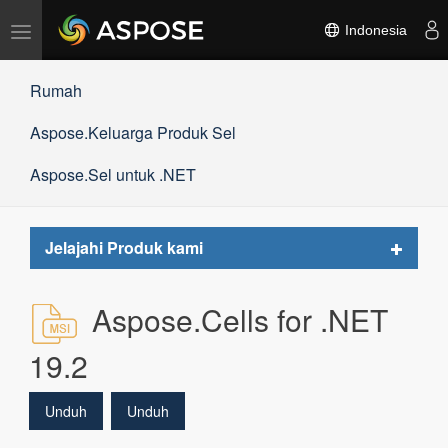
Alihkan
Indonesia
navigasi
Rumah
Aspose.Keluarga Produk Sel
Aspose.Sel untuk .NET
Toggle
Jelajahi Produk kami
navigat
Aspose.Cells for .NET
19.2
Unduh
Unduh