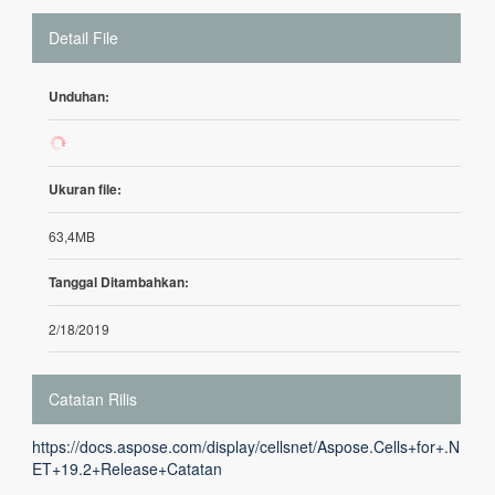
Detail File
Unduhan:
91
Ukuran file:
63,4MB
Tanggal Ditambahkan:
2/18/2019
Catatan Rilis
https://docs.aspose.com/display/cellsnet/Aspose.Cells+for+.N
ET+19.2+Release+Catatan