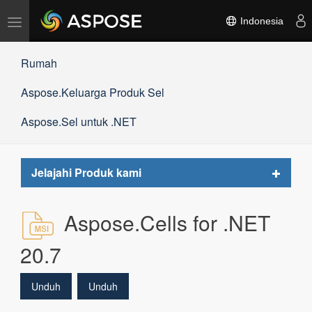
Alihkan
Indonesia
navigasi
Rumah
Aspose.Keluarga Produk Sel
Aspose.Sel untuk .NET
Toggle
Jelajahi Produk kami
navigat
Aspose.Cells for .NET
20.7
Unduh
Unduh