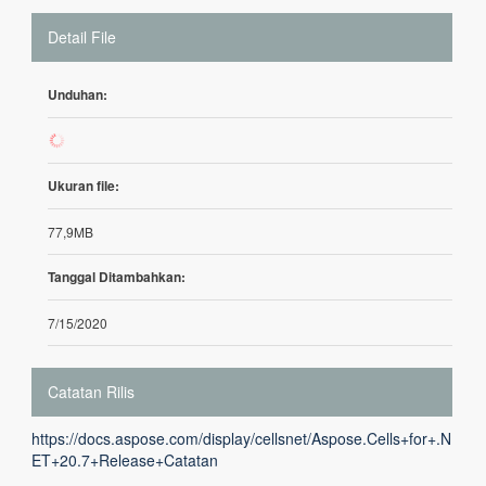
Detail File
Unduhan:
39
Ukuran file:
77,9MB
Tanggal Ditambahkan:
7/15/2020
Catatan Rilis
https://docs.aspose.com/display/cellsnet/Aspose.Cells+for+.N
ET+20.7+Release+Catatan