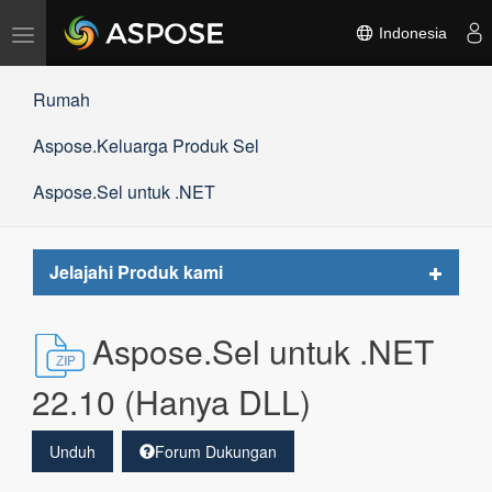
Alihkan
Indonesia
navigasi
Rumah
Aspose.Keluarga Produk Sel
Aspose.Sel untuk .NET
Toggle
Jelajahi Produk kami
navigat
Aspose.Sel untuk .NET
22.10 (Hanya DLL)
Unduh
Forum Dukungan