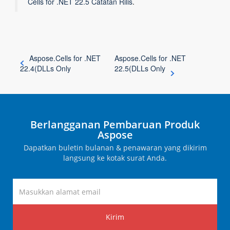
Cells for .NET 22.5 Catatan Rilis
.
Aspose.Cells for .NET
Aspose.Cells for .NET
22.4(DLLs Only
22.5(DLLs Only
Berlangganan Pembaruan Produk
Aspose
Dapatkan buletin bulanan & penawaran yang dikirim
langsung ke kotak surat Anda.
Kirim