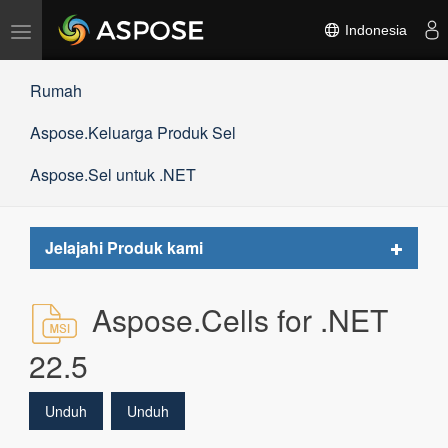
Alihkan
Indonesia
navigasi
Rumah
Aspose.Keluarga Produk Sel
Aspose.Sel untuk .NET
Toggle
Jelajahi Produk kami
navigat
Aspose.Cells for .NET
22.5
Unduh
Unduh