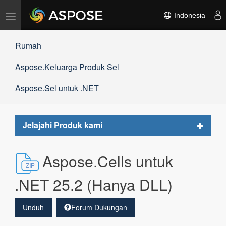
Alihkan
Indonesia
navigasi
Rumah
Aspose.Keluarga Produk Sel
Aspose.Sel untuk .NET
Toggle
Jelajahi Produk kami
navigat
Aspose.Cells untuk
.NET 25.2 (Hanya DLL)
Unduh
Forum Dukungan