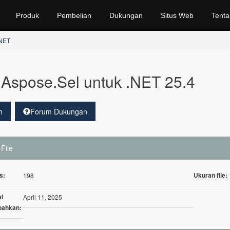
Produk
Pembelian
Dukungan
Situs Web
Tenta
.NET
Aspose.Sel untuk .NET 25.4
h
Forum Dukungan
 File
s:
Ukuran file:
198
l
April 11, 2025
bahkan: