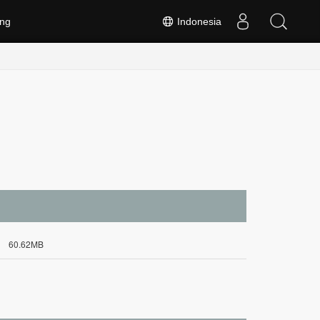
ng
Indonesia
60.62MB