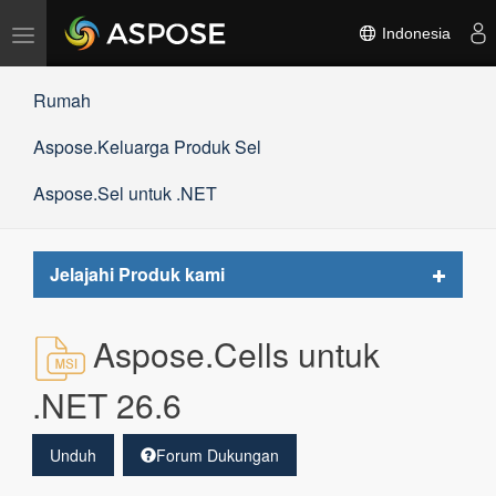
Alihkan
Indonesia
navigasi
Rumah
Aspose.Keluarga Produk Sel
Aspose.Sel untuk .NET
Toggle
Jelajahi Produk kami
navigat
Aspose.Cells untuk
.NET 26.6
Unduh
Forum Dukungan