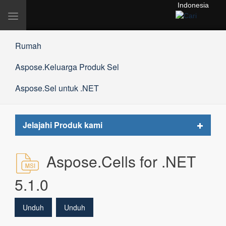
Indonesia
Alihkan
navigasi
Rumah
Aspose.Keluarga Produk Sel
Aspose.Sel untuk .NET
Toggle
Jelajahi Produk kami
navigat
Aspose.Cells for .NET
5.1.0
Unduh
Unduh