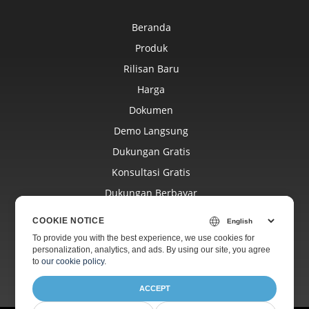
Beranda
Produk
Rilisan Baru
Harga
Dokumen
Demo Langsung
Dukungan Gratis
Konsultasi Gratis
Dukungan Berbayar
Blog
COOKIE NOTICE
Situs Web
To provide you with the best experience, we use cookies for
personalization, analytics, and ads. By using our site, you agree
Tentang
to
our cookie policy
.
ACCEPT