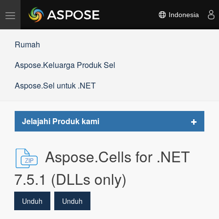
Alihkan
Indonesia
navigasi
Rumah
Aspose.Keluarga Produk Sel
Aspose.Sel untuk .NET
Toggle
Jelajahi Produk kami
navigat
Aspose.Cells for .NET
7.5.1 (DLLs only)
Unduh
Unduh