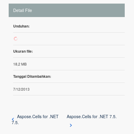
Detail File
Unduhan:
303
Ukuran file:
18,2 MB
Tanggal Ditambahkan:
7/12/2013
Aspose.Cells for .NET
Aspose.Cells for .NET 7.5.
7.5.